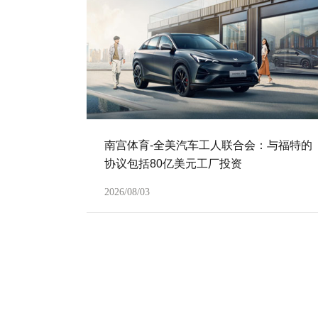
南宫体育-全美汽车工人联合会：与福特的
协议包括80亿美元工厂投资
2026/08/03