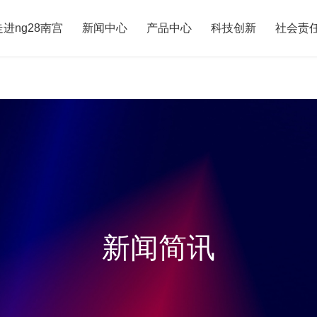
走进ng28南宫
新闻中心
产品中心
科技创新
社会责
新闻简讯