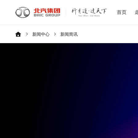
首页
新闻中心
新闻简讯