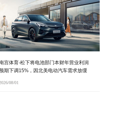
南宫体育-松下将电池部门本财年营业利润
预期下调15%，因北美电动汽车需求放缓
2026/08/01