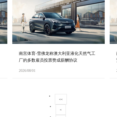
南宫体育-雪佛龙称澳大利亚液化天然气工
厂的多数雇员投票赞成薪酬协议
2026/08/01
<<
<