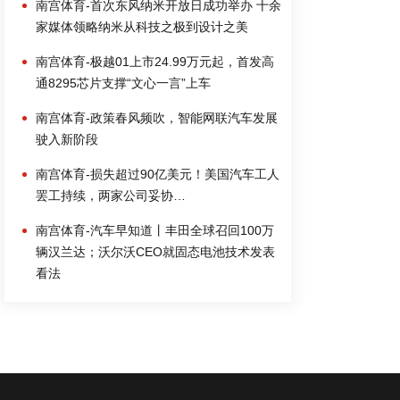
南宫体育-首次东风纳米开放日成功举办 十余
家媒体领略纳米从科技之极到设计之美
南宫体育-极越01上市24.99万元起，首发高
通8295芯片支撑“文心一言”上车
南宫体育-政策春风频吹，智能网联汽车发展
驶入新阶段
南宫体育-损失超过90亿美元！美国汽车工人
罢工持续，两家公司妥协…
南宫体育-汽车早知道丨丰田全球召回100万
辆汉兰达；沃尔沃CEO就固态电池技术发表
看法