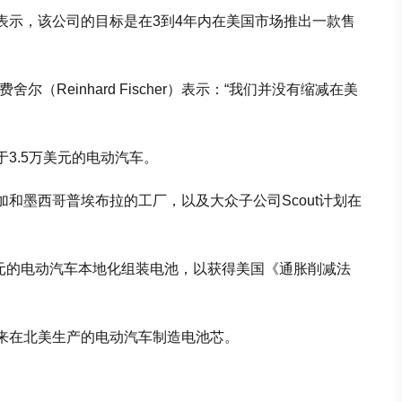
表示，该公司的目标是在3到4年内在美国市场推出一款售
（Reinhard Fischer）表示：“我们并没有缩减在美
3.5万美元的电动汽车。
和墨西哥普埃布拉的工厂，以及大众子公司Scout计划在
美元的电动汽车本地化组装电池，以获得美国《通胀削减法
来在北美生产的电动汽车制造电池芯。