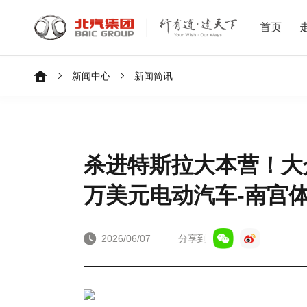
首页
新闻中心
新闻简讯
杀进特斯拉大本营！大
万美元电动汽车-南宫
2026/06/07
分享到