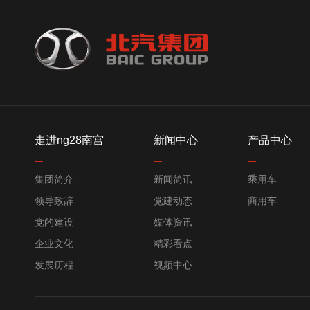
走进ng28南宫
新闻中心
产品中心
集团简介
新闻简讯
乘用车
领导致辞
党建动态
商用车
党的建设
媒体资讯
企业文化
精彩看点
发展历程
视频中心