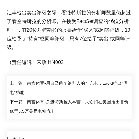
汇丰给出卖出评级之际，看涨特斯拉的分析师数量仍超过
了看空特斯拉的分析师。在接受FactSet调查的46位分析
师中，有20位对特斯拉的股票给予“买入”或同等评级，19
位给予了“持有”或同等评级。只有7位给予“卖出”或同等评
级。
（责任编辑：宋政 HN002）
上一篇：南宫体育-用自己的车给别人的车充电，Lucid推出“借
电”功能
下一篇：南宫体育-杀进特斯拉大本营！大众拟在美国推出售价
低于3.5万美元电动汽车