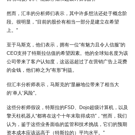
然而，汇丰的分析师们表示，其中许多想法还处于概念阶
段。很明显，“目前的股价有相当一部分是建立在希望
上。”
至于马斯克，他们表示，拥有一位“有魅力且令人信服”的
CEO支持了特斯拉估值的希望因素。他的全球知名度为该
公司带来了客户认知度，这远远超过了在营销广告上花费
的金钱，他们称之为“有形”利益。
但汇丰分析师表示，马斯克的“显赫地位带来了相当大
的‘单人’风险”。
这些分析师假设，特斯拉的FSD、Dojo超级计算机，以及
擎天柱机器人“都将在这个十年末取得成功”，“然而，我们
认为，鉴于这些业务面临的监管和技术挑战，它们的预期
资本成本应该远高于（特斯拉的）平均水平。”