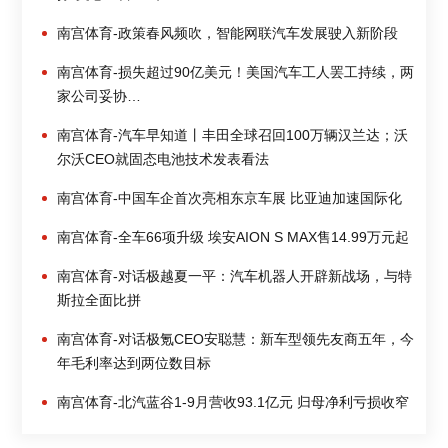
南宫体育-政策春风频吹，智能网联汽车发展驶入新阶段
南宫体育-损失超过90亿美元！美国汽车工人罢工持续，两
家公司妥协…
南宫体育-汽车早知道丨丰田全球召回100万辆汉兰达；沃
尔沃CEO就固态电池技术发表看法
南宫体育-中国车企首次亮相东京车展 比亚迪加速国际化
南宫体育-全车66项升级 埃安AION S MAX售14.99万元起
南宫体育-对话极越夏一平：汽车机器人开辟新战场，与特
斯拉全面比拼
南宫体育-对话极氪CEO安聪慧：新车型领先友商五年，今
年毛利率达到两位数目标
南宫体育-北汽蓝谷1-9月营收93.1亿元 归母净利亏损收窄