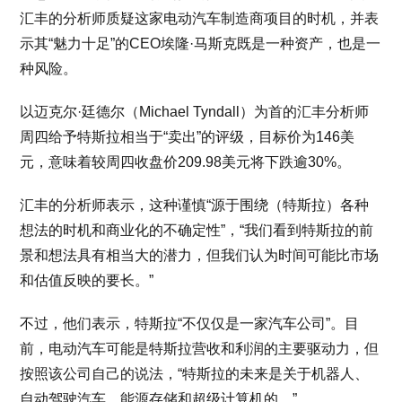
汇丰的分析师质疑这家电动汽车制造商项目的时机，并表
示其“魅力十足”的CEO埃隆·马斯克既是一种资产，也是一
种风险。
以迈克尔·廷德尔（Michael Tyndall）为首的汇丰分析师
周四给予特斯拉相当于“卖出”的评级，目标价为146美
元，意味着较周四收盘价209.98美元将下跌逾30%。
汇丰的分析师表示，这种谨慎“源于围绕（特斯拉）各种
想法的时机和商业化的不确定性”，“我们看到特斯拉的前
景和想法具有相当大的潜力，但我们认为时间可能比市场
和估值反映的要长。”
不过，他们表示，特斯拉“不仅仅是一家汽车公司”。目
前，电动汽车可能是特斯拉营收和利润的主要驱动力，但
按照该公司自己的说法，“特斯拉的未来是关于机器人、
自动驾驶汽车、能源存储和超级计算机的。”