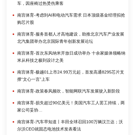
车，因座椅过热烫伤乘客
南宫体育-考虑到AI和电动汽车需求 日本顶级基金经理拟抢
购芯片股
南宫体育-服务首都人才高地建设，助推北京汽车产业发展
北汽集团举办北京国际青年创新发展论坛
南宫体育-首次东风纳米开放日成功举办 十余家媒体领略纳
米从科技之极到设计之美
南宫体育-极越01上市24.99万元起，首发高通8295芯片支
撑“文心一言”上车
南宫体育-政策春风频吹，智能网联汽车发展驶入新阶段
南宫体育-损失超过90亿美元！美国汽车工人罢工持续，两
家公司妥协…
南宫体育-汽车早知道丨丰田全球召回100万辆汉兰达；沃
尔沃CEO就固态电池技术发表看法