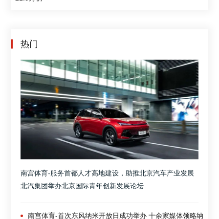
热门
南宫体育-服务首都人才高地建设，助推北京汽车产业发展
北汽集团举办北京国际青年创新发展论坛
南宫体育-首次东风纳米开放日成功举办 十余家媒体领略纳