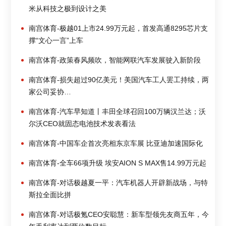
米从科技之极到设计之美
南宫体育-极越01上市24.99万元起，首发高通8295芯片支
撑“文心一言”上车
南宫体育-政策春风频吹，智能网联汽车发展驶入新阶段
南宫体育-损失超过90亿美元！美国汽车工人罢工持续，两
家公司妥协…
南宫体育-汽车早知道丨丰田全球召回100万辆汉兰达；沃
尔沃CEO就固态电池技术发表看法
南宫体育-中国车企首次亮相东京车展 比亚迪加速国际化
南宫体育-全车66项升级 埃安AION S MAX售14.99万元起
南宫体育-对话极越夏一平：汽车机器人开辟新战场，与特
斯拉全面比拼
南宫体育-对话极氪CEO安聪慧：新车型领先友商五年，今