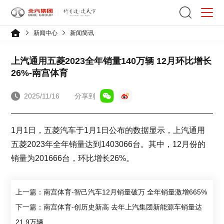
新闻中心
新闻简讯
上汽通用五菱2023全年销量140万辆 12月环比增长
26%-南宫体育
2025/11/16
分享到
1月1日，五菱汽车于1月1日公布的数据显示，上汽通用
五菱2023年全年销量达到1403066台。其中，12月份的
销量为201666台，环比增长26%。
上一篇：南宫体育-智己汽车12月销量破万 全年销量激增665%
下一篇：南宫体育-创历史新高 去年上汽集团新能源车销量达
21.9万辆