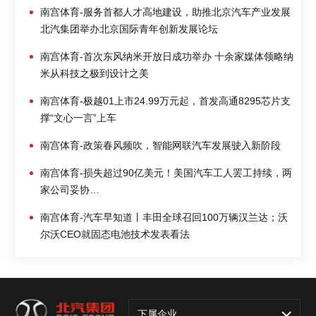
南宫体育-服务首都人才高地建设，助推北京汽车产业发展
北汽集团举办北京国际青年创新发展论坛
南宫体育-首次东风纳米开放日成功举办 十余家媒体领略纳
米从科技之极到设计之美
南宫体育-极越01上市24.99万元起，首发高通8295芯片支
撑“文心一言”上车
南宫体育-政策春风频吹，智能网联汽车发展驶入新阶段
南宫体育-损失超过90亿美元！美国汽车工人罢工持续，两
家公司妥协…
南宫体育-汽车早知道丨丰田全球召回100万辆汉兰达；沃
尔沃CEO就固态电池技术发表看法
下属企业