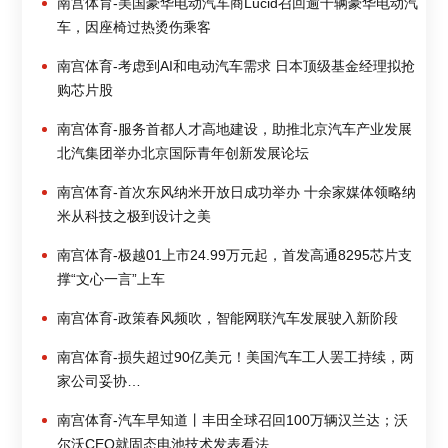
南宫体育-美国豪华电动汽车商Lucid召回逾千辆豪华电动汽
车，因座椅过热烫伤乘客
南宫体育-考虑到AI和电动汽车需求 日本顶级基金经理拟抢
购芯片股
南宫体育-服务首都人才高地建设，助推北京汽车产业发展
北汽集团举办北京国际青年创新发展论坛
南宫体育-首次东风纳米开放日成功举办 十余家媒体领略纳
米从科技之极到设计之美
南宫体育-极越01上市24.99万元起，首发高通8295芯片支
撑“文心一言”上车
南宫体育-政策春风频吹，智能网联汽车发展驶入新阶段
南宫体育-损失超过90亿美元！美国汽车工人罢工持续，两
家公司妥协…
南宫体育-汽车早知道丨丰田全球召回100万辆汉兰达；沃
尔沃CEO就固态电池技术发表看法